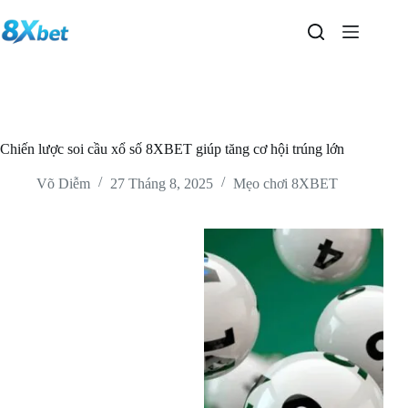
Chuyển
đến
phần
nội
dung
Chiến lược soi cầu xổ số 8XBET giúp tăng cơ hội trúng lớn
Võ Diễm
27 Tháng 8, 2025
Mẹo chơi 8XBET