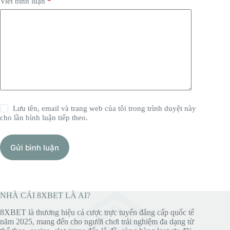
Viết bình luận
*
Lưu tên, email và trang web của tôi trong trình duyệt này
cho lần bình luận tiếp theo.
Gửi bình luận
NHÀ CÁI 8XBET LÀ AI?
8XBET
là thương hiệu cá cược trực tuyến đẳng cấp quốc tế
năm 2025, mang đến cho người chơi trải nghiệm đa dạng từ