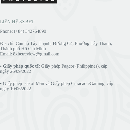
LIÊN HỆ 8XBET
Phone: (+84) 342764890
Địa chỉ: Căn hộ Tây Thạnh, Đường C4, Phường Tây Thạnh,
Thành phố Hồ Chí Minh
Email:
8xbetreview@gmail.com
• Giấy phép quốc tế:
Giấy phép Pagcor (Philippines), cấp
ngày 26/09/2022
• Giấy phép Isle of Man và Giấy phép Curacao eGaming, cấp
ngày 10/06/2022