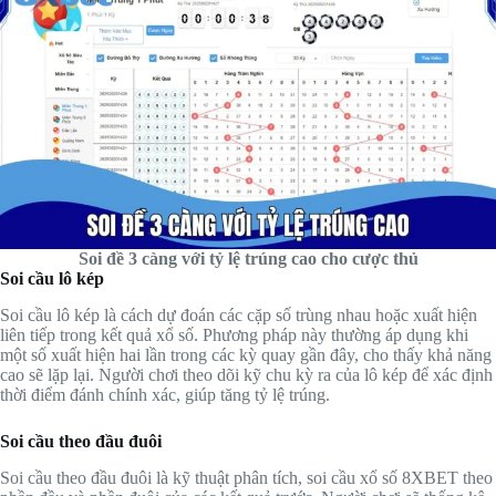
Soi đề 3 càng với tỷ lệ trúng cao cho cược thủ
Soi cầu lô kép
Soi cầu lô kép là cách dự đoán các cặp số trùng nhau hoặc xuất hiện
liên tiếp trong kết quả xổ số. Phương pháp này thường áp dụng khi
một số xuất hiện hai lần trong các kỳ quay gần đây, cho thấy khả năng
cao sẽ lặp lại. Người chơi theo dõi kỹ chu kỳ ra của lô kép để xác định
thời điểm đánh chính xác, giúp tăng tỷ lệ trúng.
Soi cầu theo đầu đuôi
Soi cầu theo đầu đuôi là kỹ thuật phân tích, soi cầu xổ số 8XBET theo