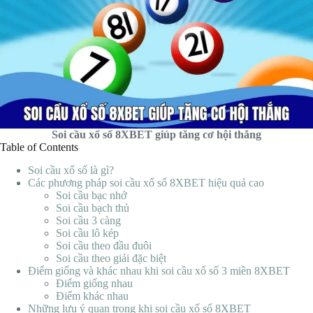
Soi cầu xổ số 8XBET giúp tăng cơ hội thắng
Table of Contents
Soi cầu xổ số là gì?
Các phương pháp soi cầu xổ số 8XBET hiệu quả cao
Soi cầu bạc nhớ
Soi cầu bạch thủ
Soi cầu 3 càng
Soi cầu lô kép
Soi cầu theo đầu đuôi
Soi cầu theo giải đặc biệt
Điểm giống và khác nhau khi soi cầu xổ số 3 miền 8XBET
Điểm giống nhau
Điểm khác nhau
Những lưu ý quan trọng khi soi cầu xổ số 8XBET