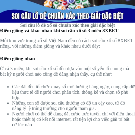
Soi cầu lô đề xổ số chuẩn xác theo giải đặc biệt
Điểm giống và khác nhau khi soi cầu xổ số 3 miền 8XBET
Mỗi khu vực trong xổ số Việt Nam đều có cách soi cầu xổ số 8XBET
riêng, với những điểm giống và khác nhau dưới đây:
Điểm giống nhau
Ở cả 3 miền, khi soi cầu xổ số đều dựa vào một số yếu tố chung mà
bất kỳ người chơi nào cũng dễ dàng nhận thấy, cụ thể như:
Các đài đều tổ chức quay số mở thưởng hàng ngày, cung cấp dữ
liệu thực tế để người chơi phân tích, thống kê và chọn số phù
hợp.
Những con số được soi cầu thường có độ tin cậy cao, từ đó
nâng tỷ lệ trúng thưởng cho người tham gia.
Người chơi có thể dễ dàng đặt cược trực tuyến chỉ với điện thoại
hoặc thiết bị có kết nối internet, rất tiện lợi cho việc giải trí bất
cứ lúc nào.