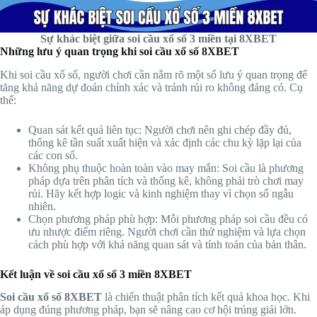
Sự khác biệt giữa soi cầu xổ số 3 miền tại 8XBET
Những lưu ý quan trọng khi soi cầu xổ số 8XBET
Khi soi cầu xổ số, người chơi cần nắm rõ một số lưu ý quan trọng để
tăng khả năng dự đoán chính xác và tránh rủi ro không đáng có. Cụ
thể:
Quan sát kết quả liên tục: Người chơi nên ghi chép đầy đủ,
thống kê tần suất xuất hiện và xác định các chu kỳ lặp lại của
các con số.
Không phụ thuộc hoàn toàn vào may mắn: Soi cầu là phương
pháp dựa trên phân tích và thống kê, không phải trò chơi may
rủi. Hãy kết hợp logic và kinh nghiệm thay vì chọn số ngẫu
nhiên.
Chọn phương pháp phù hợp: Mỗi phương pháp soi cầu đều có
ưu nhược điểm riêng. Người chơi cần thử nghiệm và lựa chọn
cách phù hợp với khả năng quan sát và tính toán của bản thân.
Kết luận về soi cầu xổ số 3 miền 8XBET
Soi cầu xổ số 8XBET
là chiến thuật phân tích kết quả khoa học. Khi
áp dụng đúng phương pháp, bạn sẽ nâng cao cơ hội trúng giải lớn.