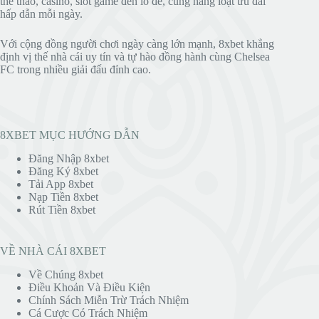
thể thao, casino, slot game đến lô đề, cùng hàng loạt ưu đãi
hấp dẫn mỗi ngày.
Với cộng đồng người chơi ngày càng lớn mạnh, 8xbet khẳng
định vị thế nhà cái uy tín và tự hào đồng hành cùng Chelsea
FC trong nhiều giải đấu đỉnh cao.
8XBET MỤC HƯỚNG DẪN
Đăng Nhập 8xbet
Đăng Ký 8xbet
Tải App 8xbet
Nạp Tiền 8xbet
Rút Tiền 8xbet
VỀ NHÀ CÁI 8XBET
Về Chúng 8xbet
Điều Khoản Và Điều Kiện
Chính Sách Miễn Trừ Trách Nhiệm
Cá Cược Có Trách Nhiệm