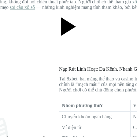
 ràng, không đòi hỏi chiến thuật phức tạp. Người chơi có thể tham gia
xổ
i mẹo
soi cầu xổ số
— những kinh nghiệm mang tính tham khảo, bởi kết 
Nạp Rút Linh Hoạt: Đa Kênh, Nhanh 
Tại 8xbet, hai mảng thể thao và casino l
chính là “mạch máu” của mọi nền tảng c
Người chơi có thể chủ động chọn phươn
Nhóm phương thức
V
Chuyển khoản ngân hàng
N
Ví điện tử
C