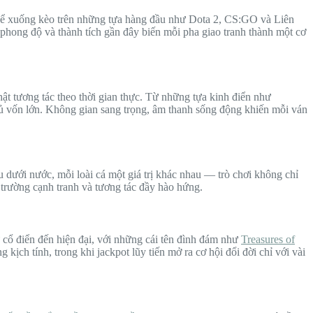
thể xuống kèo trên những tựa hàng đầu như Dota 2, CS:GO và Liên
phong độ và thành tích gần đây biến mỗi pha giao tranh thành một cơ
ật tương tác theo thời gian thực. Từ những tựa kinh điển như
ủ vốn lớn. Không gian sang trọng, âm thanh sống động khiến mỗi ván
 dưới nước, mỗi loài cá một giá trị khác nhau — trò chơi không chỉ
 trường cạnh tranh và tương tác đầy hào hứng.
ừ cổ điển đến hiện đại, với những cái tên đình đám như
Treasures of
kịch tính, trong khi jackpot lũy tiến mở ra cơ hội đổi đời chỉ với vài