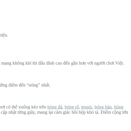
hiệu.
 mang không khí thi đấu đỉnh cao đến gần hơn với người chơi Việt.
hững điểm đến “nóng” nhất.
chơi có thể xuống kèo trên
bóng đá
,
bóng rổ
,
tennis
,
bóng bàn
,
bóng
lệ cập nhật từng giây, mang lại cảm giác hồi hộp khó tả. Điểm cộng lớn