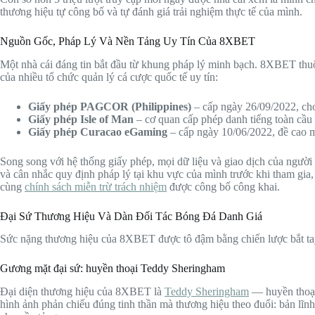
thương hiệu tự công bố và tự đánh giá trải nghiệm thực tế của mình.
Nguồn Gốc, Pháp Lý Và Nền Tảng Uy Tín Của 8XBET
Một nhà cái đáng tin bắt đầu từ khung pháp lý minh bạch. 8XBET th
của nhiều tổ chức quản lý cá cược quốc tế uy tín:
Giấy phép PAGCOR (Philippines)
– cấp ngày 26/09/2022, cho 
Giấy phép Isle of Man
– cơ quan cấp phép danh tiếng toàn cầu 
Giấy phép Curacao eGaming
– cấp ngày 10/06/2022, đề cao mi
Song song với hệ thống giấy phép, mọi dữ liệu và giao dịch của người 
và cân nhắc quy định pháp lý tại khu vực của mình trước khi tham gia
cùng
chính sách miễn trừ trách nhiệm
được công bố công khai.
Đại Sứ Thương Hiệu Và Dàn Đối Tác Bóng Đá Danh Giá
Sức nặng thương hiệu của 8XBET được tô đậm bằng chiến lược bắt tay v
Gương mặt đại sứ: huyền thoại Teddy Sheringham
Đại diện thương hiệu của 8XBET là
Teddy Sheringham
— huyền thoại 
hình ảnh phản chiếu đúng tinh thần mà thương hiệu theo đuổi: bản lĩn