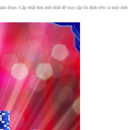
ián đoạn. Cập nhật link mới nhất để truy cập ổn định trên cả máy tính