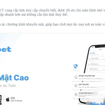
T cung cấp link truy cập chuyên biệt, được tối ưu cho màn hình nhỏ và 
hập nhanh hơn mà không cần tìm link thay thế.
ác chương trình khuyến mãi, giúp bạn chơi mọi lúc mọi nơi an toàn và 