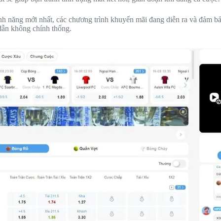
ính năng mới nhất, các chương trình khuyến mãi đang diễn ra và đảm bả
 dẫn không chính thống.