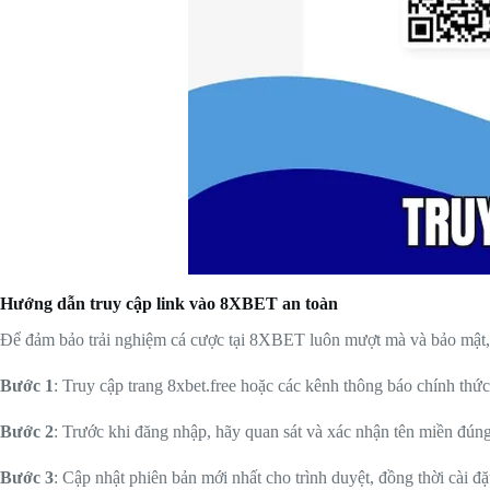
Hướng dẫn truy cập link vào 8XBET an toàn
Để đảm bảo trải nghiệm cá cược tại 8XBET luôn mượt mà và bảo mật, 
Bước 1
: Truy cập trang 8xbet.free hoặc các kênh thông báo chính t
Bước 2
: Trước khi đăng nhập, hãy quan sát và xác nhận tên miền đú
Bước 3
: Cập nhật phiên bản mới nhất cho trình duyệt, đồng thời cài 