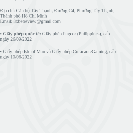
Địa chỉ: Căn hộ Tây Thạnh, Đường C4, Phường Tây Thạnh,
Thành phố Hồ Chí Minh
Email:
8xbetreview@gmail.com
• Giấy phép quốc tế:
Giấy phép Pagcor (Philippines), cấp
ngày 26/09/2022
• Giấy phép Isle of Man và Giấy phép Curacao eGaming, cấp
ngày 10/06/2022