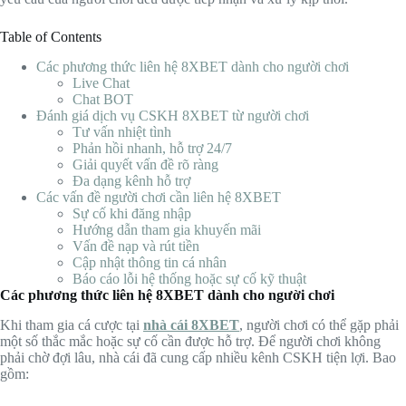
Table of Contents
Các phương thức liên hệ 8XBET dành cho người chơi
Live Chat
Chat BOT
Đánh giá dịch vụ CSKH 8XBET từ người chơi
Tư vấn nhiệt tình
Phản hồi nhanh, hỗ trợ 24/7
Giải quyết vấn đề rõ ràng
Đa dạng kênh hỗ trợ
Các vấn đề người chơi cần liên hệ 8XBET
Sự cố khi đăng nhập
Hướng dẫn tham gia khuyến mãi
Vấn đề nạp và rút tiền
Cập nhật thông tin cá nhân
Báo cáo lỗi hệ thống hoặc sự cố kỹ thuật
Các phương thức liên hệ 8XBET dành cho người chơi
Khi tham gia cá cược tại
nhà cái 8XBET
, người chơi có thể gặp phải
một số thắc mắc hoặc sự cố cần được hỗ trợ. Để người chơi không
phải chờ đợi lâu, nhà cái đã cung cấp nhiều kênh CSKH tiện lợi. Bao
gồm: