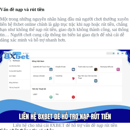
Vấn đề nạp và rút tiền
Một trong những nguyên nhân hàng đầu mà người chơi thường xuyên
liên hệ 8xbet online chính là gặp trục trặc khi nạp hoặc rút tiền, chẳng
hạn như không thể nạp rút tiền, giao dịch không thành công, sai thông
tin… Người chơi cung cấp thông tin biên lai giao dịch để nhà cái dễ
dàng xác minh và hỗ trợ nhanh hơn.
Liên hệ cho nhà cái 8XBET để hỗ trợ vấn đề nạp rút tiền