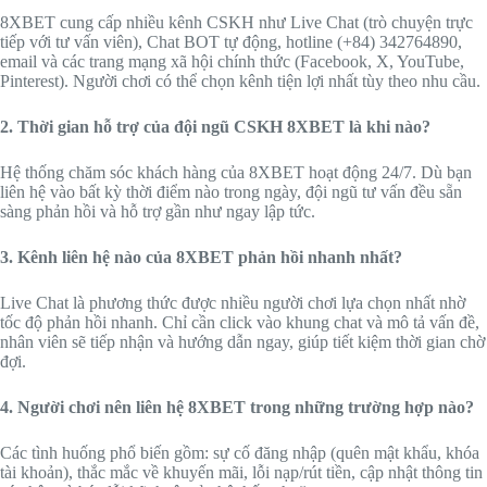
8XBET cung cấp nhiều kênh CSKH như Live Chat (trò chuyện trực
tiếp với tư vấn viên), Chat BOT tự động, hotline (+84) 342764890,
email và các trang mạng xã hội chính thức (Facebook, X, YouTube,
Pinterest). Người chơi có thể chọn kênh tiện lợi nhất tùy theo nhu cầu.
2. Thời gian hỗ trợ của đội ngũ CSKH 8XBET là khi nào?
Hệ thống chăm sóc khách hàng của 8XBET hoạt động 24/7. Dù bạn
liên hệ vào bất kỳ thời điểm nào trong ngày, đội ngũ tư vấn đều sẵn
sàng phản hồi và hỗ trợ gần như ngay lập tức.
3. Kênh liên hệ nào của 8XBET phản hồi nhanh nhất?
Live Chat là phương thức được nhiều người chơi lựa chọn nhất nhờ
tốc độ phản hồi nhanh. Chỉ cần click vào khung chat và mô tả vấn đề,
nhân viên sẽ tiếp nhận và hướng dẫn ngay, giúp tiết kiệm thời gian chờ
đợi.
4. Người chơi nên liên hệ 8XBET trong những trường hợp nào?
Các tình huống phổ biến gồm: sự cố đăng nhập (quên mật khẩu, khóa
tài khoản), thắc mắc về khuyến mãi, lỗi nạp/rút tiền, cập nhật thông tin