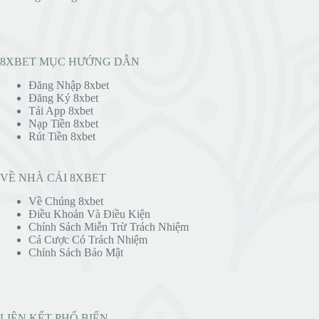
8XBET MỤC HƯỚNG DẪN
Đăng Nhập 8xbet
Đăng Ký 8xbet
Tải App 8xbet
Nạp Tiền 8xbet
Rút Tiền 8xbet
VỀ NHÀ CÁI 8XBET
Về Chúng 8xbet
Điều Khoản Và Điều Kiện
Chính Sách Miễn Trừ Trách Nhiệm
Cá Cược Có Trách Nhiệm
Chính Sách Bảo Mật
LIÊN KẾT PHỔ BIẾN