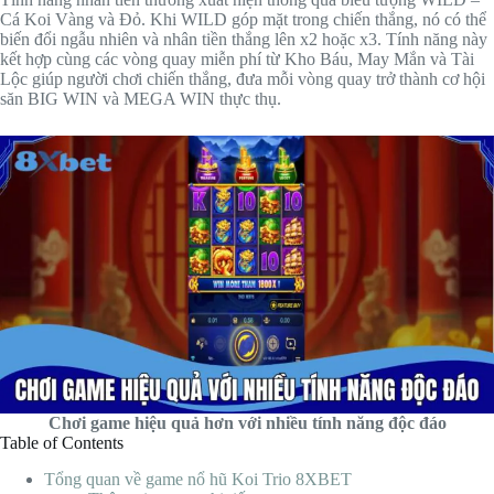
Cá Koi Vàng và Đỏ. Khi WILD góp mặt trong chiến thắng, nó có thể
biến đổi ngẫu nhiên và nhân tiền thắng lên x2 hoặc x3. Tính năng này
kết hợp cùng các vòng quay miễn phí từ Kho Báu, May Mắn và Tài
Lộc giúp người chơi chiến thắng, đưa mỗi vòng quay trở thành cơ hội
săn BIG WIN và MEGA WIN thực thụ.
Chơi game hiệu quả hơn với nhiều tính năng độc đáo
Table of Contents
Tổng quan về game nổ hũ Koi Trio 8XBET