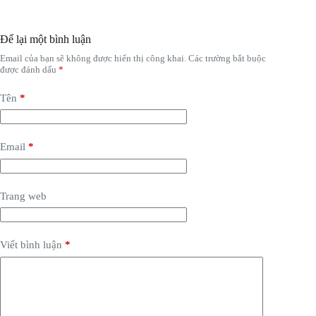
Để lại một bình luận
Email của bạn sẽ không được hiển thị công khai.
Các trường bắt buộc
được đánh dấu
*
Tên
*
Email
*
Trang web
Viết bình luận
*