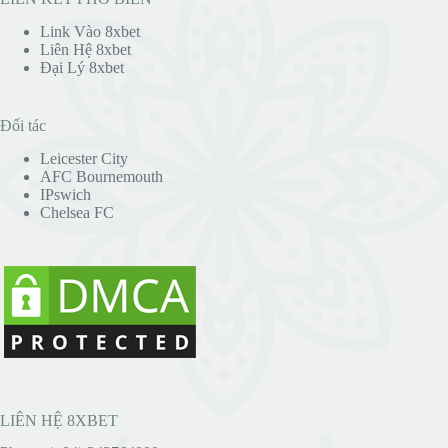
Link Vào 8xbet
Liên Hệ 8xbet
Đại Lý 8xbet
Đối tác
Leicester City
AFC Bournemouth
IPswich
Chelsea FC
LIÊN HỆ 8XBET