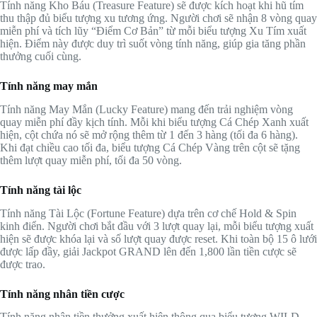
Tính năng Kho Báu (Treasure Feature) sẽ được kích hoạt khi hũ tím
thu thập đủ biểu tượng xu tương ứng. Người chơi sẽ nhận 8 vòng quay
miễn phí và tích lũy “Điểm Cơ Bản” từ mỗi biểu tượng Xu Tím xuất
hiện. Điểm này được duy trì suốt vòng tính năng, giúp gia tăng phần
thưởng cuối cùng.
Tính năng may mắn
Tính năng May Mắn (Lucky Feature) mang đến trải nghiệm vòng
quay miễn phí đầy kịch tính. Mỗi khi biểu tượng Cá Chép Xanh xuất
hiện, cột chứa nó sẽ mở rộng thêm từ 1 đến 3 hàng (tối đa 6 hàng).
Khi đạt chiều cao tối đa, biểu tượng Cá Chép Vàng trên cột sẽ tặng
thêm lượt quay miễn phí, tối đa 50 vòng.
Tính năng tài lộc
Tính năng Tài Lộc (Fortune Feature) dựa trên cơ chế Hold & Spin
kinh điển. Người chơi bắt đầu với 3 lượt quay lại, mỗi biểu tượng xuất
hiện sẽ được khóa lại và số lượt quay được reset. Khi toàn bộ 15 ô lưới
được lấp đầy, giải Jackpot GRAND lên đến 1,800 lần tiền cược sẽ
được trao.
Tính năng nhân tiền cược
Tính năng nhân tiền thưởng xuất hiện thông qua biểu tượng WILD –