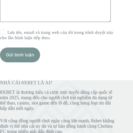
Lưu tên, email và trang web của tôi trong trình duyệt này
cho lần bình luận tiếp theo.
Gửi bình luận
NHÀ CÁI 8XBET LÀ AI?
8XBET
là thương hiệu cá cược trực tuyến đẳng cấp quốc tế
năm 2025, mang đến cho người chơi trải nghiệm đa dạng từ
thể thao, casino, slot game đến lô đề, cùng hàng loạt ưu đãi
hấp dẫn mỗi ngày.
Với cộng đồng người chơi ngày càng lớn mạnh, 8xbet khẳng
định vị thế nhà cái uy tín và tự hào đồng hành cùng Chelsea
FC trong nhiều giải đấu đỉnh cao.