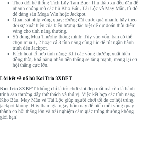
Theo dõi hệ thống Tích Lũy Tam Bảo: Thu thập xu đều đặn để
nhanh chóng mở các hũ Kho Báu, Tài Lộc và May Mắn, từ đó
dễ dàng săn Mega Win hoặc Jackpot.
Quan sát nhịp vòng quay: Đừng đặt cược quá nhanh, hãy theo
dõi sự xuất hiện của biểu tượng đặc biệt để dự đoán thời điểm
vàng cho tính năng thưởng.
Sử dụng Mua Thưởng thông minh: Tùy vào vốn, bạn có thể
chọn mua 1, 2 hoặc cả 3 tính năng cùng lúc để rút ngắn hành
trình đến Jackpot.
Kích hoạt tổ hợp tính năng: Khi các vòng thưởng xuất hiện
đồng thời, khả năng nhân tiền thắng sẽ tăng mạnh, mang lại cơ
hội thắng cực lớn.
Lời kết về nổ hũ Koi Trio 8XBET
Koi Trio 8XBET
không chỉ là trò chơi slot đẹp mắt mà còn là hành
trình săn thưởng đầy thử thách và thú vị. Việc kết hợp các tính năng
Kho Báu, May Mắn và Tài Lộc giúp người chơi tối đa cơ hội trúng
jackpot khủng. Hãy tham gia ngay hôm nay để biến mỗi vòng quay
thành cơ hội thắng lớn và trải nghiệm cảm giác trúng thưởng không
giới hạn!